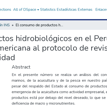
ections
All of DSpace
Statistics
Estadísticas Externas
Enlaces
ín INS
El consumo de productos hidrobiológicos en el Perú y el premio OPS-Red Cochrane Iberoamericana al protocolo de revisión sistemática sobre estilos de vida y obesidad
tos hidrobiológicos en el Pe
ericana al protocolo de revis
sidad
Abstract
En el presente número se realiza un análisis del c
marinos, de la acuicultura y de la pesca en nuestro pa
pesar del respaldo del Estado al consumo de productos 
emergencia de la acuicultura como actividad empresarial,
productos está por debajo del nivel deseado, lo que se 
deficiencia de macro y micronutrientes.