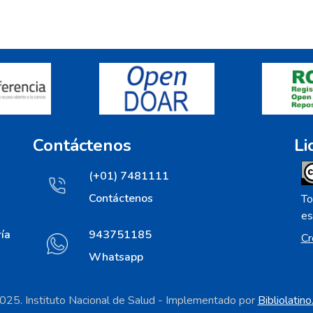
Contáctenos
Li
(+01) 7481111
Contáctenos
To
es
ía
943751185
Cr
Whatsapp
25. Instituto Nacional de Salud - Implementado por
Bibliolatin