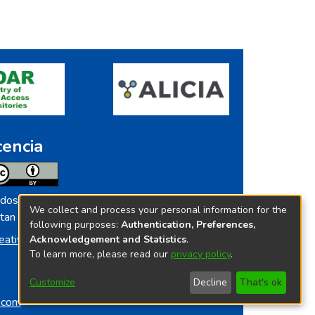
cencia
dos los contenidos de repositorio.ins.gob.pe
We collect and process your personal information for the
tan licenciados bajo
following purposes:
Authentication, Preferences,
eative Commoms License
Acknowledgement and Statistics
.
To learn more, please read our
privacy policy
.
Customize
Decline
That's ok
o.com