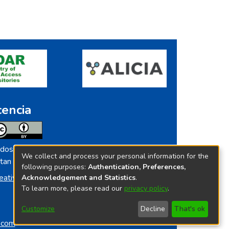
cencia
dos los contenidos de repositorio.ins.gob.pe
We collect and process your personal information for the
tan licenciados bajo
following purposes:
Authentication, Preferences,
eative Commoms License
Acknowledgement and Statistics
.
To learn more, please read our
privacy policy
.
Customize
Decline
That's ok
o.com