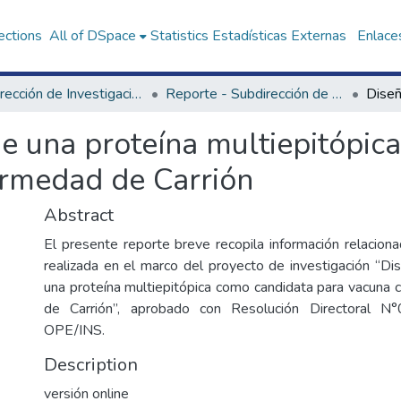
ections
All of DSpace
Statistics
Estadísticas Externas
Enlaces
Subdirección de Investigación en Salud
Reporte - Subdirección de Investigación en Salud
de una proteína multiepitópic
ermedad de Carrión
Abstract
El presente reporte breve recopila información relaciona
realizada en el marco del proyecto de investigación “Di
una proteína multiepitópica como candidata para vacuna 
de Carrión”, aprobado con Resolución Directoral 
OPE/INS.
Description
versión online