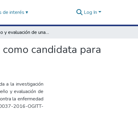
 de interés ▾
Log In
Diseño y evaluación de una proteína multiepitópica como candidata para vacuna contra la enfermedad de Carrión
a como candidata para
da a la investigación
seño y evaluación de
contra la enfermedad
N°0037-2016-OGITT-