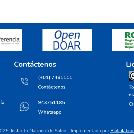
Contáctenos
Li
(+01) 7481111
Contáctenos
To
es
ía
943751185
Cr
Whatsapp
25. Instituto Nacional de Salud - Implementado por
Bibliolatin