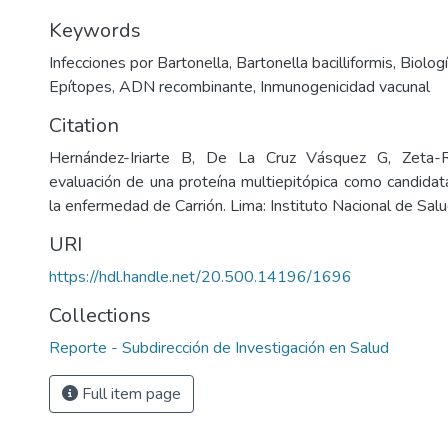
Keywords
Infecciones por Bartonella
,
Bartonella bacilliformis
,
Biolog
Epítopes
,
ADN recombinante
,
Inmunogenicidad vacunal
Citation
Hernández-Iriarte B, De La Cruz Vásquez G, Zeta-
evaluación de una proteína multiepitópica como candidat
la enfermedad de Carrión. Lima: Instituto Nacional de Sal
URI
https://hdl.handle.net/20.500.14196/1696
Collections
Reporte - Subdirección de Investigación en Salud
Full item page