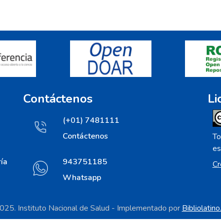
Contáctenos
Li
(+01) 7481111
Contáctenos
To
es
ía
943751185
Cr
Whatsapp
25. Instituto Nacional de Salud - Implementado por
Bibliolatin