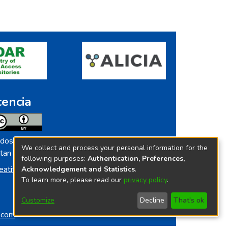
cencia
dos los contenidos de repositorio.ins.gob.pe
We collect and process your personal information for the
tan licenciados bajo
following purposes:
Authentication, Preferences,
eative Commoms License
Acknowledgement and Statistics
.
To learn more, please read our
privacy policy
.
Customize
Decline
That's ok
o.com