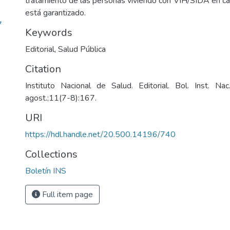
tratamiento de las personas viviendo con VIH/SIDA en cad
está garantizado.
7
Keywords
Editorial
,
Salud Pública
Citation
Instituto Nacional de Salud. Editorial. Bol. Inst. Na
agost.;11(7-8):167.
URI
https://hdl.handle.net/20.500.14196/740
Collections
Boletín INS
Full item page