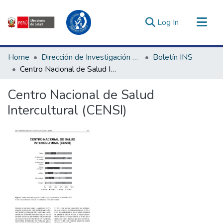
(current)
Log In
Communities & Collections
Home
Dirección de Investigación e Innovación en Salud
Boletín INS
All of DSpace
Centro Nacional de Salud Intercultural (CENSI)
Statistics
Centro Nacional de Salud
Estadísticas Externas
Intercultural (CENSI)
Enlaces de interés ▾