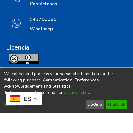
Contáctenos
943751185
Whatsapp
Licencia
Todos los contenidos de repositorio.ins.gob.pe estan
We collect and process your personal information for the
licenciados bajo
following purposes:
Authentication, Preferences,
Acknowledgement and Statistics
.
Creative Commoms License
To learn more, please read our
privacy policy
.
ES
© 2025. Instituto Nacional de Salud - Implementado por
Customize
Decline
That's ok
Bibliolatino.com