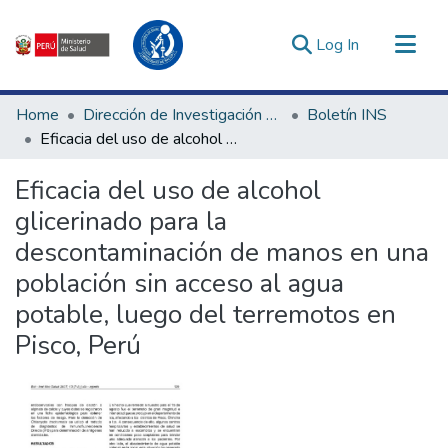
(current)
Log In
Communities & Collections
Home
Dirección de Investigación e Innovación en Salud
Boletín INS
All of DSpace
Eficacia del uso de alcohol glicerinado para la descontaminación de manos en una población sin acceso al agua potable, luego del terremotos en Pisco, Perú
Statistics
Eficacia del uso de alcohol
Estadísticas Externas
glicerinado para la
Enlaces de interés ▾
descontaminación de manos en una
población sin acceso al agua
potable, luego del terremotos en
Pisco, Perú