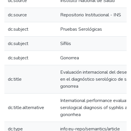
dc.source
Instituto Nacional de Salud
dc.source
Repositorio Institucional - INS
dc.subject
Pruebas Serológicas
dc.subject
Sífilis
dc.subject
Gonorrea
Evaluación internacional del dese
dc.title
en el diagnóstico serológico de sífil
gonorrea
International performance evaluati
dc.title.alternative
serological diagnosis of syphilis an
gonorrhea
dc.type
info:eu-repo/semantics/article