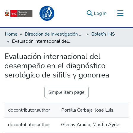
(current)
Log In
Communities & Collections
Home
Dirección de Investigación e Innovación en Salud
Boletín INS
All of DSpace
Evaluación internacional del desempeño en el diagnóstico serológico de sífilis y gonorrea
Statistics
Evaluación internacional del
Estadísticas Externas
desempeño en el diagnóstico
Enlaces de interés ▾
serológico de sífilis y gonorrea
Simple item page
dc.contributor.author
Portilla Carbaja, José Luis
dc.contributor.author
Glenny Araujo, Martha Ayde