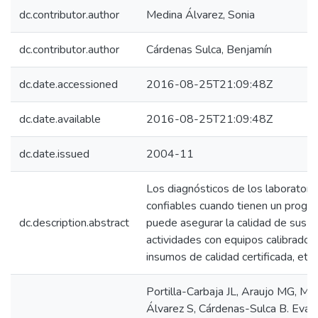
dc.contributor.author
Medina Álvarez, Sonia
dc.contributor.author
Cárdenas Sulca, Benjamín
dc.date.accessioned
2016-08-25T21:09:48Z
dc.date.available
2016-08-25T21:09:48Z
dc.date.issued
2004-11
Los diagnósticos de los laboratori
confiables cuando tienen un progr
dc.description.abstract
puede asegurar la calidad de sus
actividades con equipos calibrados,
insumos de calidad certificada, etc.
Portilla-Carbaja JL, Araujo MG, Me
Álvarez S, Cárdenas-Sulca B. Eval