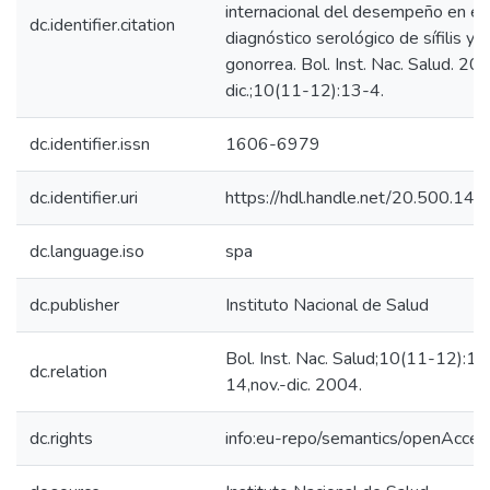
internacional del desempeño en el
dc.identifier.citation
diagnóstico serológico de sífilis y
gonorrea. Bol. Inst. Nac. Salud. 20
dic.;10(11-12):13-4.
dc.identifier.issn
1606-6979
dc.identifier.uri
https://hdl.handle.net/20.500.14
dc.language.iso
spa
dc.publisher
Instituto Nacional de Salud
Bol. Inst. Nac. Salud;10(11-12):13
dc.relation
14,nov.-dic. 2004.
dc.rights
info:eu-repo/semantics/openAcces