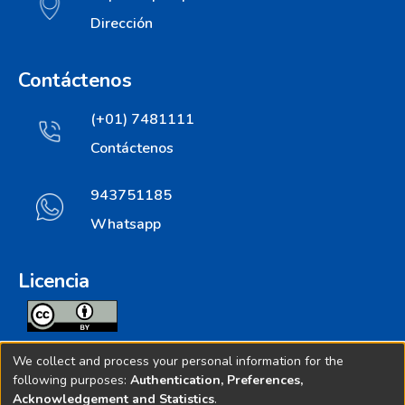
Dirección
Contáctenos
(+01) 7481111
Contáctenos
943751185
Whatsapp
Licencia
Todos los contenidos de repositorio.ins.gob.pe estan
We collect and process your personal information for the
licenciados bajo
following purposes:
Authentication, Preferences,
Acknowledgement and Statistics
.
Creative Commoms License