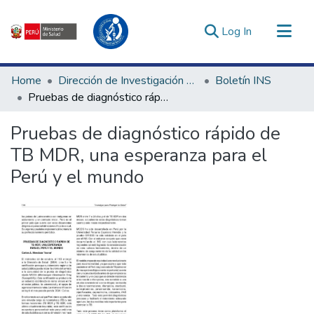
(current)
Log In
Communities & Collections
Home
Dirección de Investigación e Innovación en Salud
Boletín INS
All of DSpace
Pruebas de diagnóstico rápido de TB MDR, una esperanza para el Perú y el mundo
Statistics
Pruebas de diagnóstico rápido de
Estadísticas Externas
TB MDR, una esperanza para el
Enlaces de interés ▾
Perú y el mundo