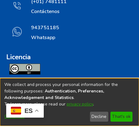
(+01) 7481111
Contáctenos
943751185
Whatsapp
Licencia
Todos los contenidos de repositorio.ins.gob.pe estan
We collect and process your personal information for the
licenciados bajo
following purposes:
Authentication, Preferences,
Acknowledgement and Statistics
.
Creative Commoms License
To learn more, please read our
privacy policy
.
ES
© 2025. Instituto Nacional de Salud - Implementado por
Customize
Decline
That's ok
Bibliolatino.com