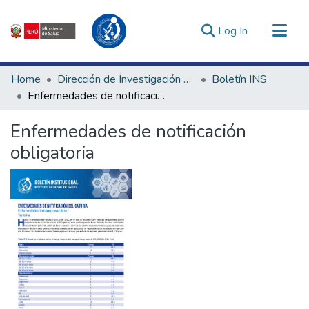
(current)
Log In
Communities & Collections
Home
Dirección de Investigación e Innovación en Salud
Boletín INS
All of DSpace
Enfermedades de notificación obligatoria
Statistics
Enfermedades de notificación
Estadísticas Externas
obligatoria
Enlaces de interés ▾