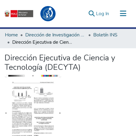
(current)
Log In
Communities & Collections
Home
Dirección de Investigación e Innovación en Salud
Boletín INS
All of DSpace
Dirección Ejecutiva de Ciencia y Tecnología (DECYTA)
Statistics
Dirección Ejecutiva de Ciencia y
Estadísticas Externas
Tecnología (DECYTA)
Enlaces de interés ▾