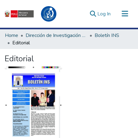
(current)
Log In
Communities & Collections
Home
Dirección de Investigación e Innovación en Salud
Boletín INS
All of DSpace
Editorial
Statistics
Editorial
Estadísticas Externas
Enlaces de interés ▾