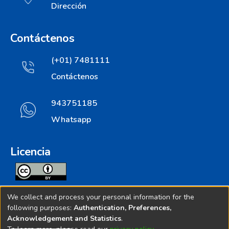
Dirección
Contáctenos
(+01) 7481111
Contáctenos
943751185
Whatsapp
Licencia
Todos los contenidos de repositorio.ins.gob.pe estan
We collect and process your personal information for the
licenciados bajo
following purposes:
Authentication, Preferences,
Acknowledgement and Statistics
.
Creative Commoms License