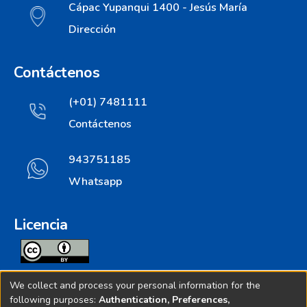
Cápac Yupanqui 1400 - Jesús María
Dirección
Contáctenos
(+01) 7481111
Contáctenos
943751185
Whatsapp
Licencia
Todos los contenidos de repositorio.ins.gob.pe estan
We collect and process your personal information for the
licenciados bajo
following purposes:
Authentication, Preferences,