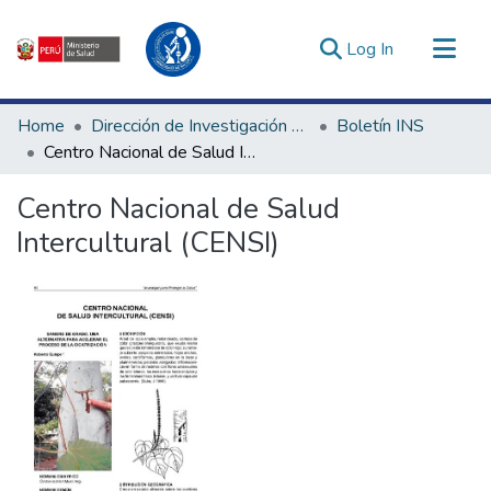
(current)
Log In
Communities & Collections
Home
Dirección de Investigación e Innovación en Salud
Boletín INS
All of DSpace
Centro Nacional de Salud Intercultural (CENSI)
Statistics
Centro Nacional de Salud
Estadísticas Externas
Intercultural (CENSI)
Enlaces de interés ▾