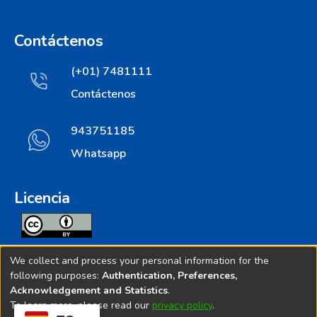
Contáctenos
(+01) 7481111
Contáctenos
943751185
Whatsapp
Licencia
Todos los contenidos de repositorio.ins.gob.pe estan
We collect and process your personal information for the
licenciados bajo
following purposes:
Authentication, Preferences,
Acknowledgement and Statistics
.
Creative Commoms License
To learn more, please read our
privacy policy
.