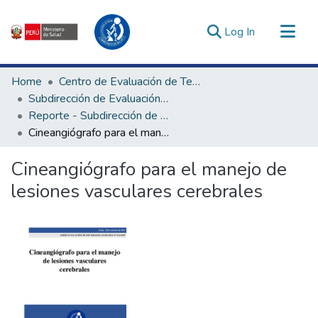
(current)
Log In
Communities & Collections
Home
Centro de Evaluación de Tecnologías en Salud
All of DSpace
Subdirección de Evaluación de Tecnologías Sanitarias
Reporte - Subdirección de Evaluación de Tecnologías Sanitarias
Statistics
Cineangiógrafo para el manejo de lesiones vasculares cerebrales
Estadísticas Externas
Enlaces de interés ▾
Cineangiógrafo para el manejo de
lesiones vasculares cerebrales