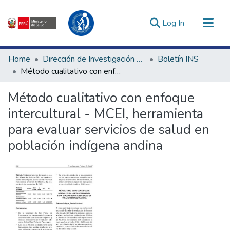
(current)
Log In
Communities & Collections
Home
Dirección de Investigación e Innovación en Salud
Boletín INS
All of DSpace
Método cualitativo con enfoque intercultural - MCEI, herramienta para evaluar servicios de salud en población indígena andina
Statistics
Método cualitativo con enfoque
Estadísticas Externas
intercultural - MCEI, herramienta
Enlaces de interés ▾
para evaluar servicios de salud en
población indígena andina