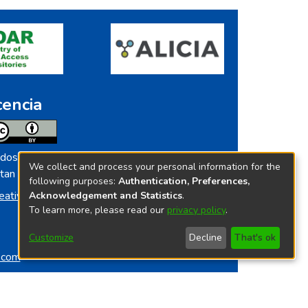
cencia
dos los contenidos de repositorio.ins.gob.pe
We collect and process your personal information for the
tan licenciados bajo
following purposes:
Authentication, Preferences,
eative Commoms License
Acknowledgement and Statistics
.
To learn more, please read our
privacy policy
.
Customize
Decline
That's ok
o.com