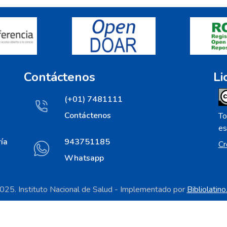
Contáctenos
Li
(+01) 7481111
Contáctenos
To
es
ía
943751185
Cr
Whatsapp
25. Instituto Nacional de Salud - Implementado por
Bibliolatin