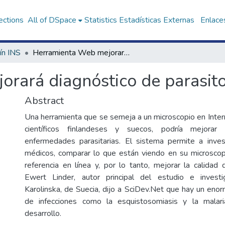
ections
All of DSpace
Statistics
Estadísticas Externas
Enlaces
ín INS
Herramienta Web mejorará diagnóstico de parasitosis
rará diagnóstico de parasito
Abstract
Una herramienta que se semeja a un microscopio en Intern
científicos finlandeses y suecos, podría mejorar
enfermedades parasitarias. El sistema permite a inves
médicos, comparar lo que están viendo en su microscop
referencia en línea y, por lo tanto, mejorar la calidad 
Ewert Linder, autor principal del estudio e investi
Karolinska, de Suecia, dijo a SciDev.Net que hay un eno
de infecciones como la esquistosomiasis y la mala
desarrollo.