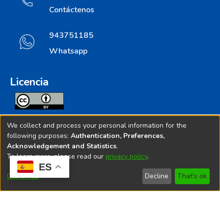
Contáctenos
943751185
Whatsapp
Licencia
Todos los contenidos de repositorio.ins.gob.pe estan
We collect and process your personal information for the
licenciados bajo
following purposes:
Authentication, Preferences,
Acknowledgement and Statistics
.
Creative Commoms License
To learn more, please read our
privacy policy
.
ES
© 2025. Instituto Nacional de Salud - Implementado por
Customize
Decline
That's ok
Bibliolatino.com