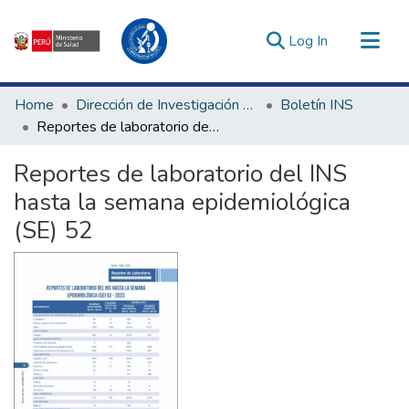
(current)
Log In
Communities & Collections
Home
Dirección de Investigación e Innovación en Salud
Boletín INS
All of DSpace
Reportes de laboratorio del INS hasta la semana epidemiológica (SE) 52
Statistics
Reportes de laboratorio del INS
Estadísticas Externas
hasta la semana epidemiológica
Enlaces de interés ▾
(SE) 52