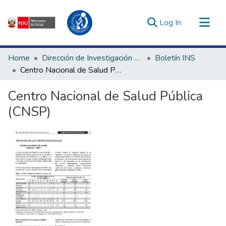
(current)
Log In
Communities & Collections
Home
Dirección de Investigación e Innovación en Salud
Boletín INS
All of DSpace
Centro Nacional de Salud Pública (CNSP)
Statistics
Centro Nacional de Salud Pública
Estadísticas Externas
(CNSP)
Enlaces de interés ▾