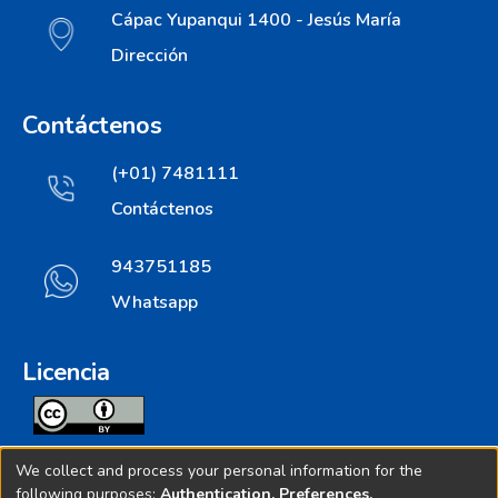
Cápac Yupanqui 1400 - Jesús María
Dirección
Contáctenos
(+01) 7481111
Contáctenos
943751185
Whatsapp
Licencia
Todos los contenidos de repositorio.ins.gob.pe estan
We collect and process your personal information for the
licenciados bajo
following purposes:
Authentication, Preferences,