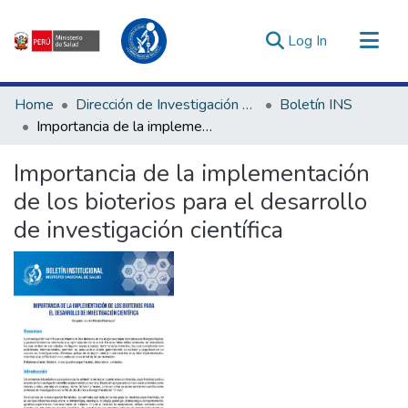
(current)
Log In
Communities & Collections
Home
Dirección de Investigación e Innovación en Salud
Boletín INS
All of DSpace
Importancia de la implementación de los bioterios para el desarrollo de investigación científica
Statistics
Importancia de la implementación
Estadísticas Externas
de los bioterios para el desarrollo
Enlaces de interés ▾
de investigación científica