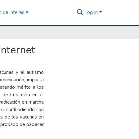
 de interés ▾
Log In
internet
vacunas y el autismo
municación, impacta
estando mérito a los
 de la viruela en el
rradicación en marcha
erú; confundiendo con
os de las vacunas en
omprobado de padecer