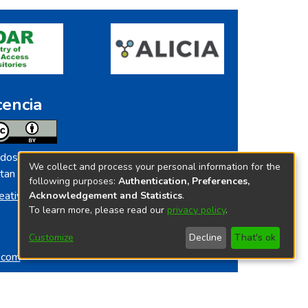
cencia
dos los contenidos de repositorio.ins.gob.pe
We collect and process your personal information for the
tan licenciados bajo
following purposes:
Authentication, Preferences,
eative Commoms License
Acknowledgement and Statistics
.
To learn more, please read our
privacy policy
.
Customize
Decline
That's ok
o.com