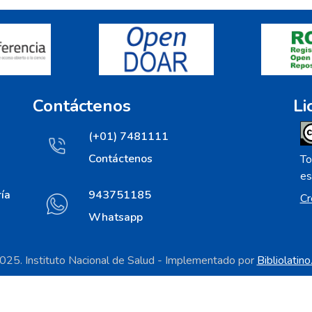
Contáctenos
Li
(+01) 7481111
Contáctenos
To
es
ía
943751185
Cr
Whatsapp
25. Instituto Nacional de Salud - Implementado por
Bibliolatin