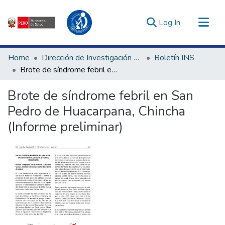
(current)
Log In
Communities & Collections
Home
Dirección de Investigación e Innovación en Salud
Boletín INS
All of DSpace
Brote de síndrome febril en San Pedro de Huacarpana, Chincha (Informe preliminar)
Statistics
Brote de síndrome febril en San
Estadísticas Externas
Pedro de Huacarpana, Chincha
Enlaces de interés ▾
(Informe preliminar)