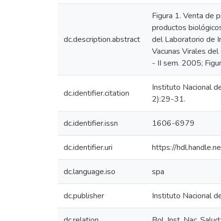
Figura 1. Venta de p
productos biológicos
dc.description.abstract
del Laboratorio de 
Vacunas Virales del
- II sem. 2005; Fig
Instituto Nacional d
dc.identifier.citation
2):29-31.
dc.identifier.issn
1606-6979
dc.identifier.uri
https://hdl.handle
dc.language.iso
spa
dc.publisher
Instituto Nacional d
dc.relation
Bol. Inst. Nac. Salu