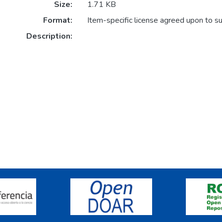
Size:
1.71 KB
Format:
Item-specific license agreed upon to s
Description: