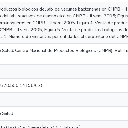
roductos biológicos del lab. de vacunas bacterianas en CNPB - II
 del lab. reactivos de diagnóstico en CNPB - II sem. 2005; Figur
Inmunosueros en CNPB - II sem. 2005; Figura 4. Venta de product
 CNPB - II sem. 2005; Figura 5. Venta de productos biológicos 
ura 1. Número de visitantes por entidades al serpentario del CNP
e Salud. Centro Nacional de Productos Biológicos (CNPB). Bol. In
.net/20.500.14196/625
e Salud
d;12(1-2):29-31,ene.-feb. 2008. tab, graf.