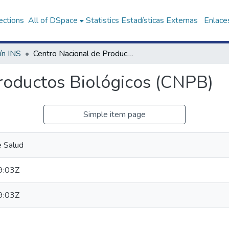
ections
All of DSpace
Statistics
Estadísticas Externas
Enlaces
ín INS
Centro Nacional de Productos Biológicos (CNPB)
roductos Biológicos (CNPB)
Simple item page
e Salud
9:03Z
9:03Z