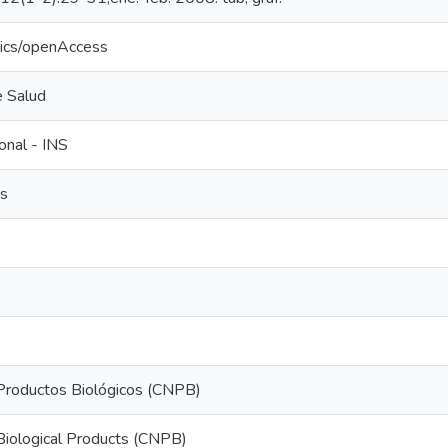
tics/openAccess
e Salud
ional - INS
os
 Productos Biológicos (CNPB)
 Biological Products (CNPB)