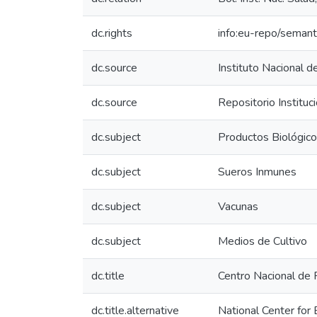
dc.rights
info:eu-repo/seman
dc.source
Instituto Nacional d
dc.source
Repositorio Instituc
dc.subject
Productos Biológic
dc.subject
Sueros Inmunes
dc.subject
Vacunas
dc.subject
Medios de Cultivo
dc.title
Centro Nacional de
dc.title.alternative
National Center for