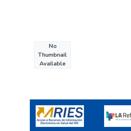
No
Collections
Thumbnail
Boletín INS
Available