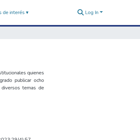
 de interés ▾
Log In
stitucionales quienes
grado publicar ocho
re diversos temas de
. 2023;29(4):57