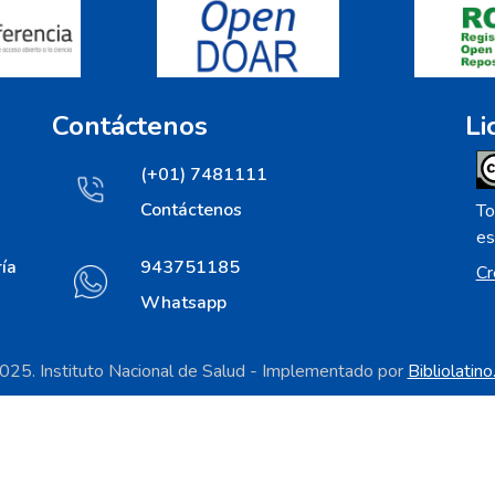
Contáctenos
Li
(+01) 7481111
Contáctenos
To
es
ía
943751185
Cr
Whatsapp
25. Instituto Nacional de Salud - Implementado por
Bibliolatin