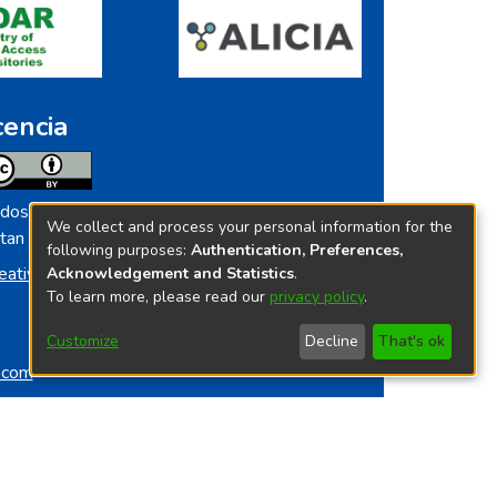
cencia
dos los contenidos de repositorio.ins.gob.pe
We collect and process your personal information for the
tan licenciados bajo
following purposes:
Authentication, Preferences,
eative Commoms License
Acknowledgement and Statistics
.
To learn more, please read our
privacy policy
.
Customize
Decline
That's ok
o.com