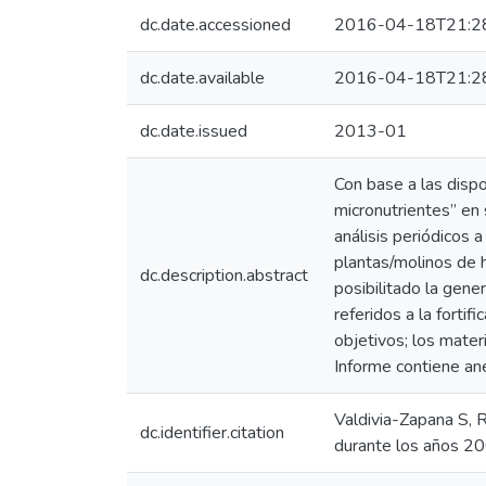
dc.date.accessioned
2016-04-18T21:2
dc.date.available
2016-04-18T21:2
dc.date.issued
2013-01
Con base a las dispo
micronutrientes” en 
análisis periódicos 
plantas/molinos de 
dc.description.abstract
posibilitado la gene
referidos a la fortif
objetivos; los mater
Informe contiene an
Valdivia-Zapana S, R
dc.identifier.citation
durante los años 20