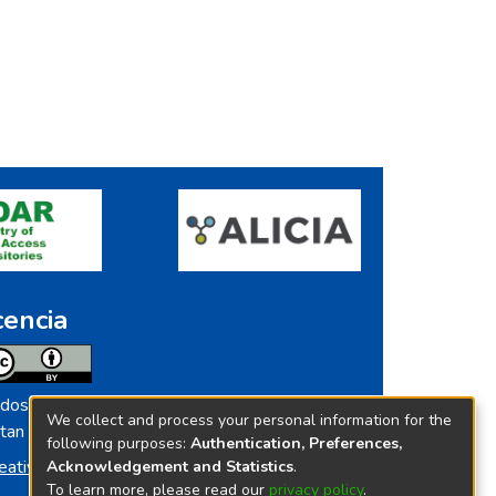
cencia
dos los contenidos de repositorio.ins.gob.pe
We collect and process your personal information for the
tan licenciados bajo
following purposes:
Authentication, Preferences,
eative Commoms License
Acknowledgement and Statistics
.
To learn more, please read our
privacy policy
.