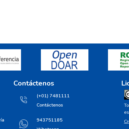
Contáctenos
Li
(+01) 7481111
Contáctenos
To
es
ía
943751185
Cr