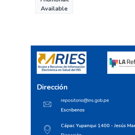
Boletín INS
Available
Dirección
repositorio@ins.gob.pe
Escribenos
Cápac Yupanqui 1400 - Jesús Mar