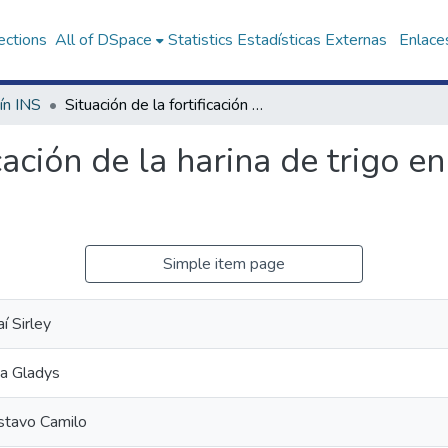
ections
All of DSpace
Statistics
Estadísticas Externas
Enlaces
ín INS
Situación de la fortificación de la harina de trigo en el Perú durante los años 2009 y 2010
icación de la harina de trigo e
Simple item page
í Sirley
ia Gladys
stavo Camilo