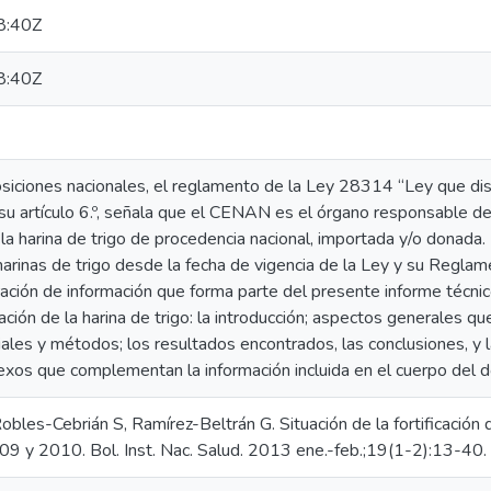
8:40Z
8:40Z
siciones nacionales, el reglamento de la Ley 28314 “Ley que disp
su artículo 6.º, señala que el CENAN es el órgano responsable de
a la harina de trigo de procedencia nacional, importada y/o donada.
harinas de trigo desde la fecha de vigencia de la Ley y su Regl
ración de información que forma parte del presente informe técnic
icación de la harina de trigo: la introducción; aspectos generales q
iales y métodos; los resultados encontrados, las conclusiones, y
exos que complementan la información incluida en el cuerpo del 
obles-Cebrián S, Ramírez-Beltrán G. Situación de la fortificación d
09 y 2010. Bol. Inst. Nac. Salud. 2013 ene.-feb.;19(1-2):13-40.