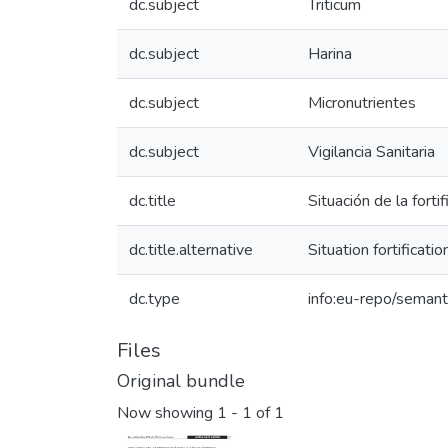
dc.subject
Triticum
dc.subject
Harina
dc.subject
Micronutrientes
dc.subject
Vigilancia Sanitaria
dc.title
Situación de la fort
dc.title.alternative
Situation fortificat
dc.type
info:eu-repo/semanti
Files
Original bundle
Now showing
1 - 1 of 1