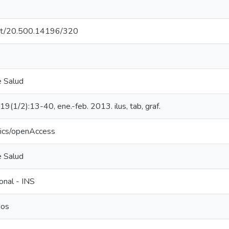
.net/20.500.14196/320
e Salud
;19(1/2):13-40, ene.-feb. 2013. ilus, tab, graf.
tics/openAccess
e Salud
ional - INS
dos