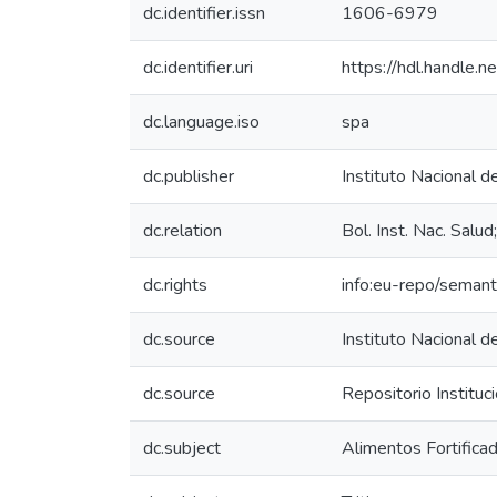
dc.identifier.issn
1606-6979
dc.identifier.uri
https://hdl.handle
dc.language.iso
spa
dc.publisher
Instituto Nacional d
dc.relation
Bol. Inst. Nac. Salud
dc.rights
info:eu-repo/seman
dc.source
Instituto Nacional d
dc.source
Repositorio Instituc
dc.subject
Alimentos Fortifica