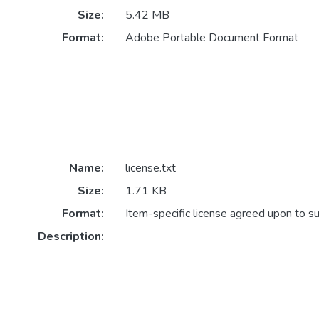
Size:
5.42 MB
Format:
Adobe Portable Document Format
Name:
license.txt
Size:
1.71 KB
Format:
Item-specific license agreed upon to s
Description: