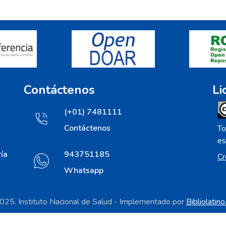
Contáctenos
Li
(+01) 7481111
Contáctenos
To
es
ía
943751185
Cr
Whatsapp
25. Instituto Nacional de Salud - Implementado por
Bibliolatin