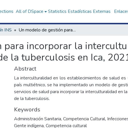
ections
All of DSpace
Statistics
Estadísticas Externas
Enlaces
ín INS
Un modelo de gestión para incorporar la interculturalidad en la prevención y control de la tuberculosis en Ica, 2021-2022
para incorporar la intercultu
de la tuberculosis en Ica, 20
Abstract
La interculturalidad en los establecimientos de salud e
país multiétnico, se ha implementado un modelo de gest
servicios de salud para incorporar la interculturalidad en l
de la tuberculosis.
Keywords
Administración Sanitaria
,
Competencia Cultural
,
Infeccione
Gente indígena
,
Competencia cultural