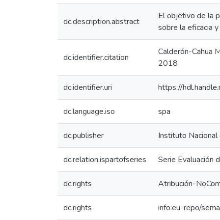
El objetivo de la p
dc.description.abstract
sobre la eficacia 
Calderón-Cahua M. 
dc.identifier.citation
2018
dc.identifier.uri
https://hdl.hand
dc.language.iso
spa
dc.publisher
Instituto Nacional
dc.relation.ispartofseries
Serie Evaluación 
dc.rights
Atribución-NoCom
dc.rights
info:eu-repo/sem