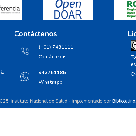
Contáctenos
Li
(+01) 7481111
Contáctenos
To
es
ía
943751185
Cr
Whatsapp
25. Instituto Nacional de Salud - Implementado por
Bibliolatin