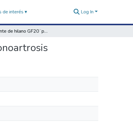
 de interés ▾
Log In
Implante de hilano GF20 ̈ para el tratamiento de gonoartrosis
onoartrosis