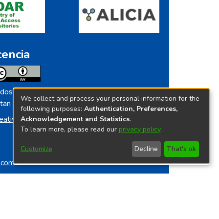
cencia
dos los contenidos de repositorio.ins.gob.pe
We collect and process your personal information for the
tan licenciados bajo
following purposes:
Authentication, Preferences,
eative Commoms License
Acknowledgement and Statistics
.
To learn more, please read our
privacy policy
.
Customize
Decline
That's ok
o.com