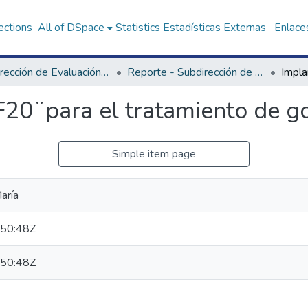
ections
All of DSpace
Statistics
Estadísticas Externas
Enlaces
Subdirección de Evaluación de Tecnologías Sanitarias
Reporte - Subdirección de Evaluación de Tecnologías Sanitarias
20 ̈ para el tratamiento de g
Simple item page
aría
50:48Z
50:48Z