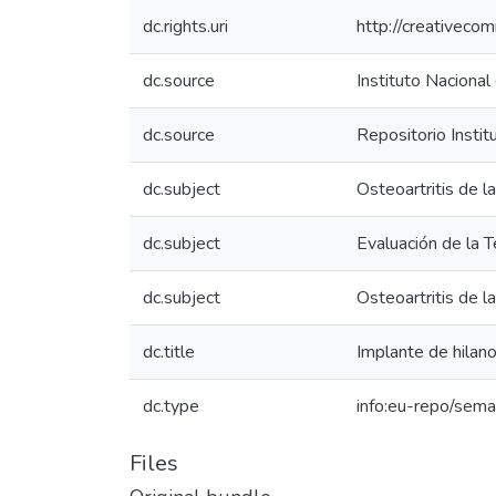
dc.rights.uri
http://creativeco
dc.source
Instituto Nacional
dc.source
Repositorio Instit
dc.subject
Osteoartritis de la
dc.subject
Evaluación de la 
dc.subject
Osteoartritis de la
dc.title
Implante de hilano
dc.type
info:eu-repo/sema
Files