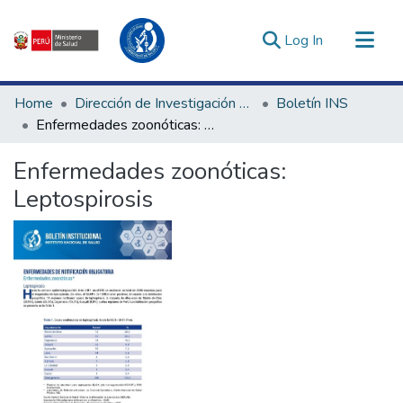
(current)
Log In
Communities & Collections
Home
Dirección de Investigación e Innovación en Salud
Boletín INS
All of DSpace
Enfermedades zoonóticas: Leptospirosis
Statistics
Enfermedades zoonóticas:
Estadísticas Externas
Leptospirosis
Enlaces de interés ▾