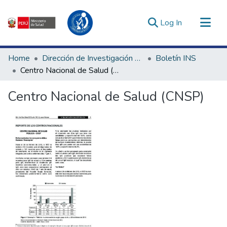
(current)
Log In
Communities & Collections
Home
Dirección de Investigación e Innovación en Salud
Boletín INS
All of DSpace
Centro Nacional de Salud (CNSP)
Statistics
Centro Nacional de Salud (CNSP)
Estadísticas Externas
Enlaces de interés ▾