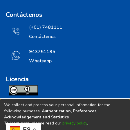
Contáctenos
(+01) 7481111
Contáctenos
943751185
Whatsapp
Licencia
Todos los contenidos de repositorio.ins.gob.pe estan
We collect and process your personal information for the
licenciados bajo
following purposes:
Authentication, Preferences,
Acknowledgement and Statistics
.
Creative Commoms License
To learn more, please read our
privacy policy
.
ES