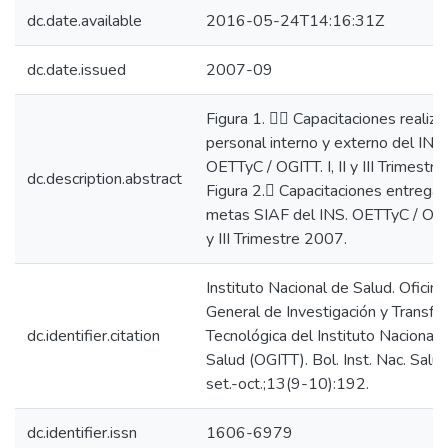
dc.date.available
2016-05-24T14:16:31Z
dc.date.issued
2007-09
Figura 1. 􀀔􀀑 Capacitaciones realiza
personal interno y externo del INS.
OETTyC / OGITT. I, II y III Trimestr
dc.description.abstract
Figura 2.􀀑 Capacitaciones entrega
metas SIAF del INS. OETTyC / OGITT
y III Trimestre 2007.
Instituto Nacional de Salud. Oficina
General de Investigación y Transfe
dc.identifier.citation
Tecnológica del Instituto Nacional 
Salud (OGITT). Bol. Inst. Nac. Salu
set.-oct.;13(9-10):192.
dc.identifier.issn
1606-6979