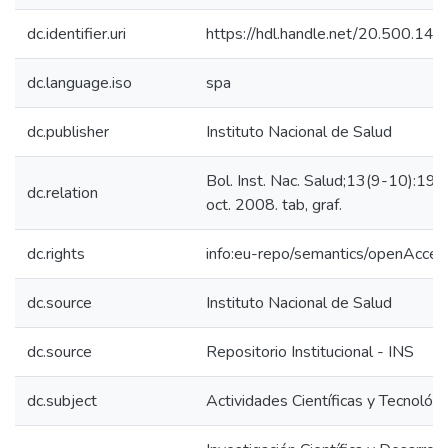
dc.identifier.uri
https://hdl.handle.net/20.500.14
dc.language.iso
spa
dc.publisher
Instituto Nacional de Salud
Bol. Inst. Nac. Salud;13(9-10):192,
dc.relation
oct. 2008. tab, graf.
dc.rights
info:eu-repo/semantics/openAcces
dc.source
Instituto Nacional de Salud
dc.source
Repositorio Institucional - INS
dc.subject
Actividades Científicas y Tecnológi