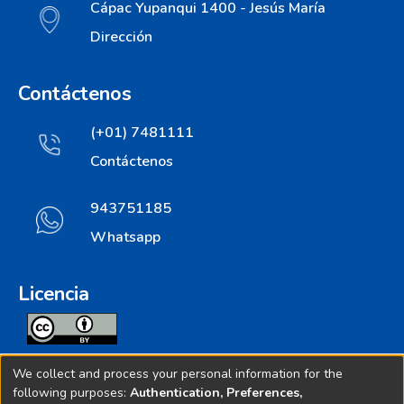
Cápac Yupanqui 1400 - Jesús María
Dirección
Contáctenos
(+01) 7481111
Contáctenos
943751185
Whatsapp
Licencia
Todos los contenidos de repositorio.ins.gob.pe estan
We collect and process your personal information for the
licenciados bajo
following purposes:
Authentication, Preferences,