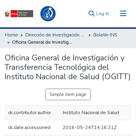
(current)
Log In
Communities & Collections
Home
Dirección de Investigación e Innovación en Salud
Boletín INS
All of DSpace
Oficina General de Investigación y Transferencia Tecnológica del Instituto Nacional de Salud (OGITT)
Statistics
Oficina General de Investigación y
Estadísticas Externas
Transferencia Tecnológica del
Enlaces de interés ▾
Instituto Nacional de Salud (OGITT)
Simple item page
dc.contributor.author
Instituto Nacional de Salud
dc.date.accessioned
2016-05-24T14:16:31Z