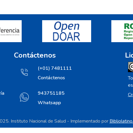
Contáctenos
Li
(+01) 7481111
Contáctenos
To
es
ía
943751185
Cr
Whatsapp
25. Instituto Nacional de Salud - Implementado por
Bibliolatin