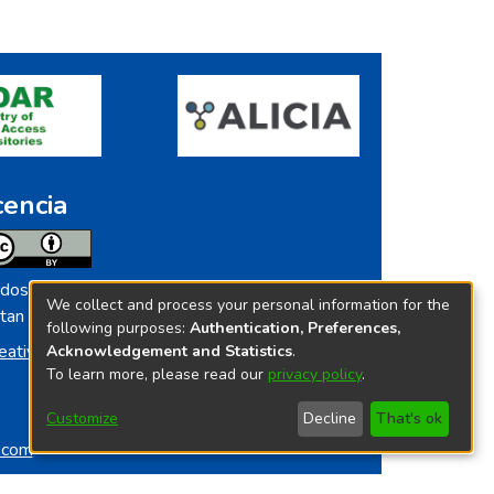
cencia
dos los contenidos de repositorio.ins.gob.pe
We collect and process your personal information for the
tan licenciados bajo
following purposes:
Authentication, Preferences,
eative Commoms License
Acknowledgement and Statistics
.
To learn more, please read our
privacy policy
.
Customize
Decline
That's ok
o.com