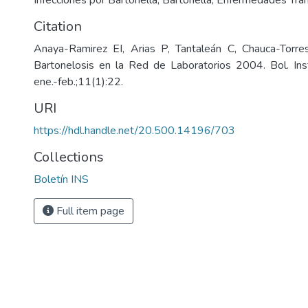
Infecciones por Bartonella
,
Bartonella
,
Enfermedades Tran
Citation
Anaya-Ramirez EI, Arias P, Tantaleán C, Chauca-Torres
Bartonelosis en la Red de Laboratorios 2004. Bol. Ins
ene.-feb.;11(1):22.
URI
https://hdl.handle.net/20.500.14196/703
Collections
Boletín INS
Full item page