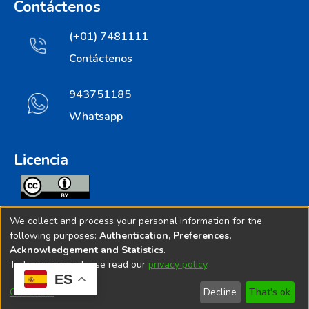
Contáctenos
(+01) 7481111
Contáctenos
943751185
Whatsapp
Licencia
Todos los contenidos de repositorio.ins.gob.pe estan
We collect and process your personal information for the
licenciados bajo
following purposes:
Authentication, Preferences,
Acknowledgement and Statistics
.
Creative Commoms License
To learn more, please read our
privacy policy
.
ES
© 2025. Instituto Nacional de Salud - Implementado por
Customize
Decline
That's ok
Bibliolatino.com