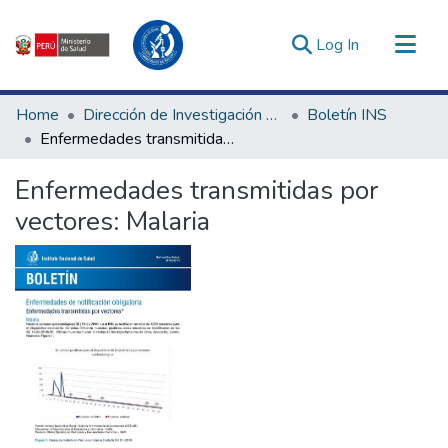
(current)
Log In
Communities & Collections
Home
Dirección de Investigación e Innovación en Salud
Boletín INS
All of DSpace
Enfermedades transmitidas por vectores: Malaria
Statistics
Enfermedades transmitidas por
Estadísticas Externas
vectores: Malaria
Enlaces de interés ▾