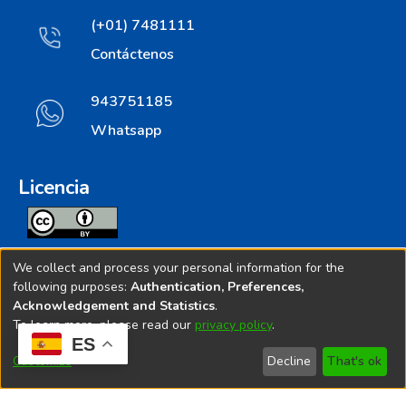
(+01) 7481111
Contáctenos
943751185
Whatsapp
Licencia
Todos los contenidos de repositorio.ins.gob.pe estan
We collect and process your personal information for the
licenciados bajo
following purposes:
Authentication, Preferences,
Acknowledgement and Statistics
.
Creative Commoms License
To learn more, please read our
privacy policy
.
ES
© 2025. Instituto Nacional de Salud - Implementado por
Customize
Decline
That's ok
Bibliolatino.com