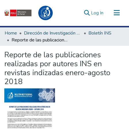
(current)
Log In
Communities & Collections
Home
Dirección de Investigación e Innovación en Salud
Boletín INS
All of DSpace
Reporte de las publicaciones realizadas por autores INS en revistas indizadas enero-agosto 2018
Statistics
Reporte de las publicaciones
Estadísticas Externas
realizadas por autores INS en
Enlaces de interés ▾
revistas indizadas enero-agosto
2018