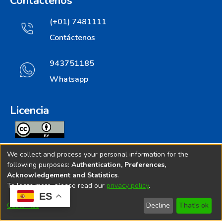
Contáctenos
(+01) 7481111
Contáctenos
943751185
Whatsapp
Licencia
Todos los contenidos de repositorio.ins.gob.pe estan
We collect and process your personal information for the
licenciados bajo
following purposes:
Authentication, Preferences,
Acknowledgement and Statistics
.
Creative Commoms License
To learn more, please read our
privacy policy
.
ES
© 2025. Instituto Nacional de Salud - Implementado por
Customize
Decline
That's ok
Bibliolatino.com