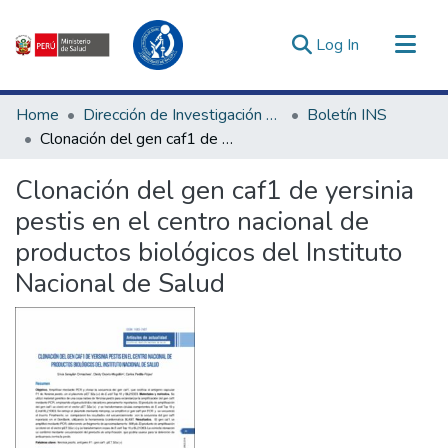
(current)
Log In
Communities & Collections
Home
Dirección de Investigación e Innovación en Salud
Boletín INS
All of DSpace
Clonación del gen caf1 de yersinia pestis en el centro nacional de productos biológicos del Instituto Nacional de Salud
Statistics
Clonación del gen caf1 de yersinia
Estadísticas Externas
pestis en el centro nacional de
Enlaces de interés ▾
productos biológicos del Instituto
Nacional de Salud