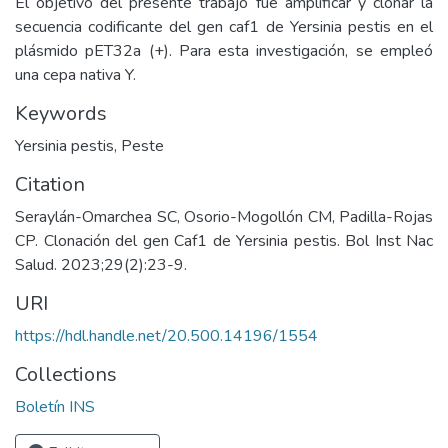
El objetivo del presente trabajo fue amplificar y clonar la
secuencia codificante del gen caf1 de Yersinia pestis en el
plásmido pET32a (+). Para esta investigación, se empleó
una cepa nativa Y.
Keywords
Yersinia pestis
,
Peste
Citation
Seraylán-Omarchea SC, Osorio-Mogollón CM, Padilla-Rojas
CP. Clonación del gen Caf1 de Yersinia pestis. Bol Inst Nac
Salud. 2023;29(2):23-9.
URI
https://hdl.handle.net/20.500.14196/1554
Collections
Boletín INS