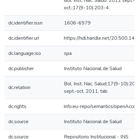
Bol. Inst. Nac. Salud. 2011 sept.-
oct.;17(9-10):203-4.
dc.identifier.issn
1606-6979
dc.identifier.uri
https://hdl.handle.net/20.500.14
dc.language.iso
spa
dc.publisher
Instituto Nacional de Salud
Bol. Inst. Nac. Salud;17(9-10):20
dc.relation
sept.-oct. 2011. tab.
dc.rights
info:eu-repo/semantics/openAcces
dc.source
Instituto Nacional de Salud
dc.source
Repositorio Institucional - INS