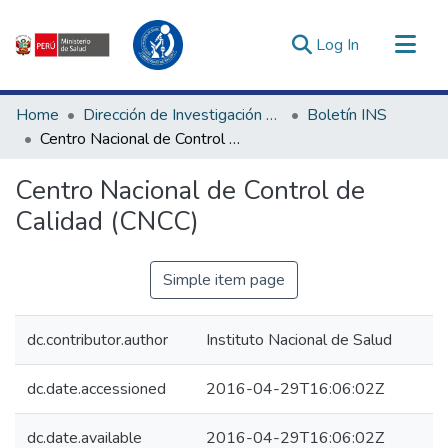
(current)
Log In
Communities & Collections
Home
Dirección de Investigación e Innovación en Salud
Boletín INS
All of DSpace
Centro Nacional de Control de Calidad (CNCC)
Statistics
Centro Nacional de Control de
Estadísticas Externas
Calidad (CNCC)
Enlaces de interés ▾
Simple item page
dc.contributor.author
Instituto Nacional de Salud
dc.date.accessioned
2016-04-29T16:06:02Z
dc.date.available
2016-04-29T16:06:02Z