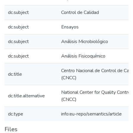
dc.subject
Control de Calidad
dc.subject
Ensayos
dc.subject
Análisis Microbiológico
dc.subject
Análisis Fisicoquímico
Centro Nacional de Control de Cali
dc.title
(CNCC)
National Center for Quality Control
dc.title.alternative
(CNCC)
dc.type
info:eu-repo/semantics/article
Files