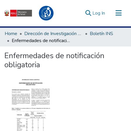
(current)
Log In
Communities & Collections
Home
Dirección de Investigación e Innovación en Salud
Boletín INS
All of DSpace
Enfermedades de notificación obligatoria
Statistics
Enfermedades de notificación
Estadísticas Externas
obligatoria
Enlaces de interés ▾