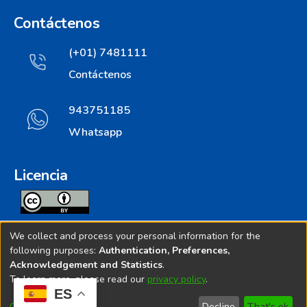
Contáctenos
(+01) 7481111
Contáctenos
943751185
Whatsapp
Licencia
Todos los contenidos de repositorio.ins.gob.pe estan
We collect and process your personal information for the
licenciados bajo
following purposes:
Authentication, Preferences,
Acknowledgement and Statistics
.
Creative Commoms License
To learn more, please read our
privacy policy
.
ES
© 2025. Instituto Nacional de Salud - Implementado por
Customize
Decline
That's ok