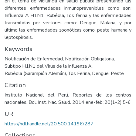
en el tema de vigilancia en salud pública presentando las
diferentes enfermedades inmunoprevenibles como son:
Influenza A H1N1, Rubéola, Tos ferina y las enfermedades
transmitidas por vectores como: Dengue, Malaria, y por
último las enfermedades zoonóticas como: peste humana y
leptospirosis.
Keywords
Notificación de Enfermedad
,
Notificación Obligatoria
,
Subtipo H1N1 del Virus de la Influenza A
,
Rubéola (Sarampión Alemán)
,
Tos Ferina
,
Dengue
,
Peste
Citation
Instituto Nacional del Perú. Reportes de los centros
nacionales. Bol. Inst. Nac. Salud. 2014 ene-feb.;20(1-2):5-6
URI
https://hdl.handle.net/20.500.14196/287
Collections