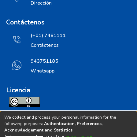
Dirección
Contáctenos
(+01) 7481111
Contáctenos
943751185
Whatsapp
Licencia
Todos los contenidos de repositorio.ins.gob.pe estan
We collect and process your personal information for the
licenciados bajo
following purposes:
Authentication, Preferences,
Acknowledgement and Statistics
.
Creative Commoms License
To learn more, please read our
privacy policy
.