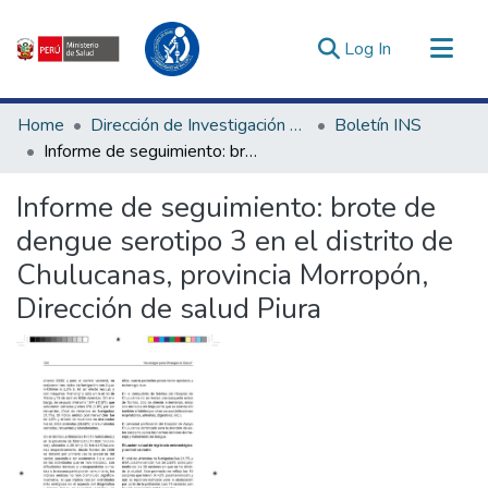
(current)
Log In
Communities & Collections
Home
Dirección de Investigación e Innovación en Salud
Boletín INS
All of DSpace
Informe de seguimiento: brote de dengue serotipo 3 en el distrito de Chulucanas, provincia Morropón, Dirección de salud Piura
Statistics
Informe de seguimiento: brote de
Estadísticas Externas
dengue serotipo 3 en el distrito de
Enlaces de interés ▾
Chulucanas, provincia Morropón,
Dirección de salud Piura