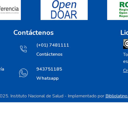
Contáctenos
Li
(+01) 7481111
Contáctenos
To
es
ía
943751185
Cr
Whatsapp
25. Instituto Nacional de Salud - Implementado por
Bibliolatin