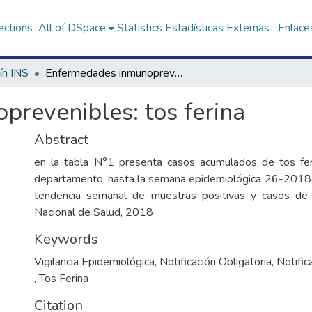
ections
All of DSpace
Statistics
Estadísticas Externas
Enlaces
ín INS
Enfermedades inmunoprevenibles: tos ferina
revenibles: tos ferina
Abstract
en la tabla N°1 presenta casos acumulados de tos fer
departamento, hasta la semana epidemiológica 26-2018; 
tendencia semanal de muestras positivas y casos de to
Nacional de Salud, 2018
Keywords
Vigilancia Epidemiológica
,
Notificación Obligatoria
,
Notifi
,
Tos Ferina
Citation