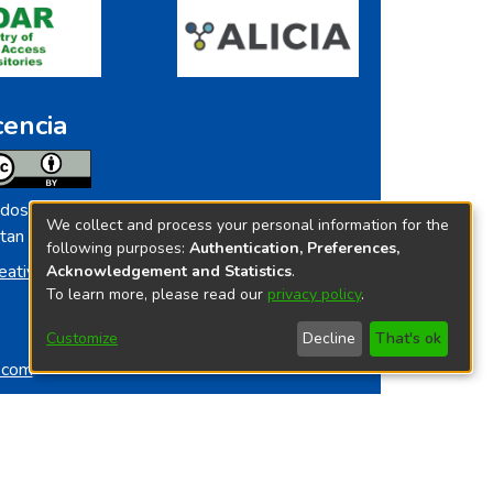
cencia
dos los contenidos de repositorio.ins.gob.pe
We collect and process your personal information for the
tan licenciados bajo
following purposes:
Authentication, Preferences,
eative Commoms License
Acknowledgement and Statistics
.
To learn more, please read our
privacy policy
.
Customize
Decline
That's ok
o.com