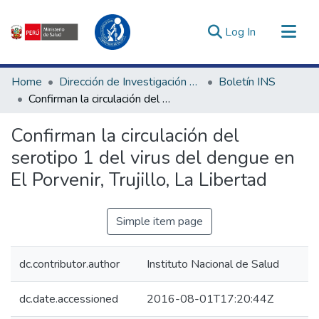
(current)
Log In
Communities & Collections
Home
Dirección de Investigación e Innovación en Salud
Boletín INS
All of DSpace
Confirman la circulación del serotipo 1 del virus del dengue en El Porvenir, Trujillo, La Libertad
Statistics
Confirman la circulación del
Estadísticas Externas
serotipo 1 del virus del dengue en
Enlaces de interés ▾
El Porvenir, Trujillo, La Libertad
Simple item page
dc.contributor.author
Instituto Nacional de Salud
dc.date.accessioned
2016-08-01T17:20:44Z