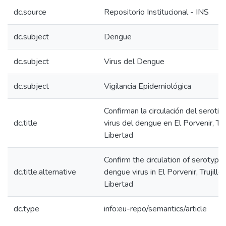
dc.source
Repositorio Institucional - INS
dc.subject
Dengue
dc.subject
Virus del Dengue
dc.subject
Vigilancia Epidemiológica
Confirman la circulación del serotip
dc.title
virus del dengue en El Porvenir, Truj
Libertad
Confirm the circulation of serotype
dc.title.alternative
dengue virus in El Porvenir, Trujillo,
Libertad
dc.type
info:eu-repo/semantics/article