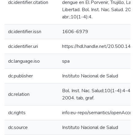
dc.identifier.citation
dengue en El Porvenir, Trujillo, La
Libertad. Bol. Inst. Nac. Salud. 200
abr.;10(1-4):4.
dc.identifier.issn
1606-6979
dc.identifier.uri
https://hdl.handle.net/20.500.14
dc.language.iso
spa
dc.publisher
Instituto Nacional de Salud
Bol. Inst. Nac. Salud;10(1-4):4-4,e
dc.relation
2004. tab, graf.
dc.rights
info:eu-repo/semantics/openAcces
dc.source
Instituto Nacional de Salud