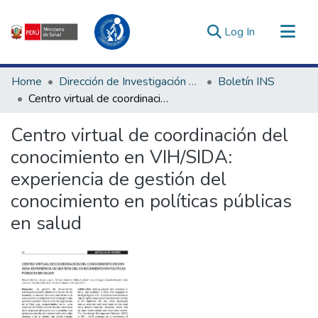
(current)
Log In
Communities & Collections
Home
Dirección de Investigación e Innovación en Salud
Boletín INS
All of DSpace
Centro virtual de coordinación del conocimiento en VIH/SIDA: experiencia de gestión del conocimiento en políticas públicas en salud
Statistics
Centro virtual de coordinación del
Estadísticas Externas
conocimiento en VIH/SIDA:
Enlaces de interés ▾
experiencia de gestión del
conocimiento en políticas públicas
en salud