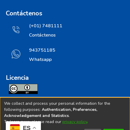
Contáctenos
(+01) 7481111
Contáctenos
943751185
Whatsapp
Licencia
Todos los contenidos de repositorio.ins.gob.pe estan
We collect and process your personal information for the
licenciados bajo
following purposes:
Authentication, Preferences,
Acknowledgement and Statistics
.
Creative Commoms License
To learn more, please read our
privacy policy
.
ES
© 2025. Instituto Nacional de Salud - Implementado por