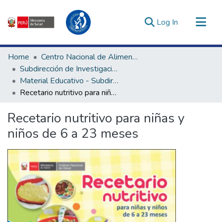
(current)
Log In
Communities & Collections
Home
Centro Nacional de Alimentación, Nutrición y Vida Saludable
All of DSpace
Subdirección de Investigación y Tecnologías en Alimentación y Vida Saludable
Material Educativo - Subdirección de Investigación y Tecnologías en Alimentación y Vida Saludable
Statistics
Recetario nutritivo para niñas y niños de 6 a 23 meses
Estadísticas Externas
Enlaces de interés ▾
Recetario nutritivo para niñas y
niños de 6 a 23 meses