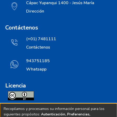
Cápac Yupanqui 1400 - Jesús María
Dirección
Contáctenos
(+01) 7481111
Contáctenos
943751185
Whatsapp
Licencia
Todos los contenidos de repositorio.ins.gob.pe estan
Recopilamos y procesamos su información personal para los
licenciados bajo
siguientes propósitos:
Autenticación, Preferencias,