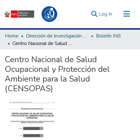
(current)
Log In
Communities & Collections
Home
Dirección de Investigación e Innovación en Salud
Boletín INS
All of DSpace
Centro Nacional de Salud Ocupacional y Protección del Ambiente para la Salud (CENSOPAS)
Statistics
Centro Nacional de Salud
Estadísticas Externas
Ocupacional y Protección del
Enlaces de interés ▾
Ambiente para la Salud
(CENSOPAS)