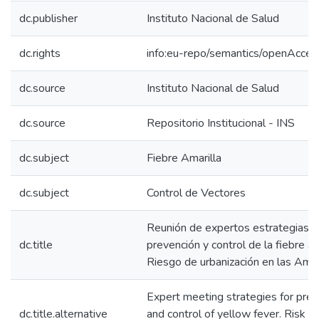
dc.publisher
Instituto Nacional de Salud
dc.rights
info:eu-repo/semantics/openAcces
dc.source
Instituto Nacional de Salud
dc.source
Repositorio Institucional - INS
dc.subject
Fiebre Amarilla
dc.subject
Control de Vectores
Reunión de expertos estrategias 
dc.title
prevención y control de la fiebre am
Riesgo de urbanización en las Amé
Expert meeting strategies for prev
dc.title.alternative
and control of yellow fever. Risk of