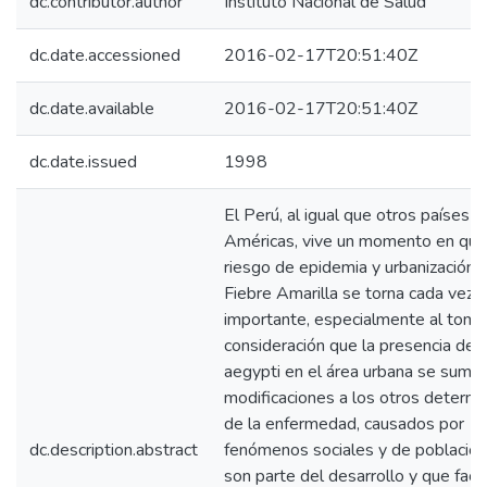
dc.contributor.author
Instituto Nacional de Salud
dc.date.accessioned
2016-02-17T20:51:40Z
dc.date.available
2016-02-17T20:51:40Z
dc.date.issued
1998
El Perú, al igual que otros países d
Américas, vive un momento en que
riesgo de epidemia y urbanización d
Fiebre Amarilla se torna cada vez 
importante, especialmente al toma
consideración que la presencia del
aegypti en el área urbana se suma
modificaciones a los otros determ
de la enfermedad, causados por
dc.description.abstract
fenómenos sociales y de població
son parte del desarrollo y que facili