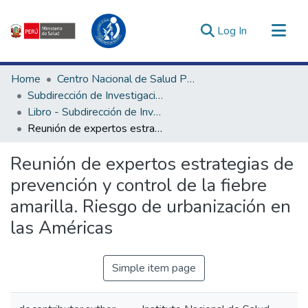
(current)
Log In
Communities & Collections
Home
Centro Nacional de Salud Pública
All of DSpace
Subdirección de Investigación y Laboratorios de Enfermedades No Transmisibles
Libro - Subdirección de Investigación y Laboratorios de Enfermedades No Transmisibles
Statistics
Reunión de expertos estrategias de prevención y control de la fiebre amarilla. Riesgo de urbanización en las Américas
Estadísticas Externas
Enlaces de interés ▾
Reunión de expertos estrategias de
prevención y control de la fiebre
amarilla. Riesgo de urbanización en
las Américas
Simple item page