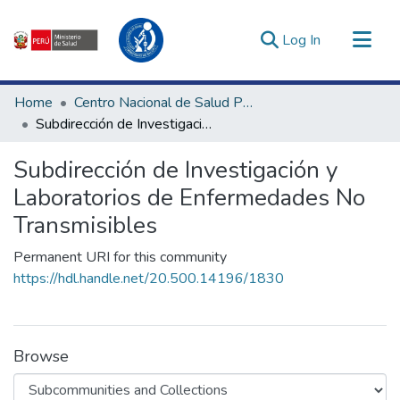
(current)
Log In
Communities & Collections
Home
Centro Nacional de Salud Pública
All of DSpace
Subdirección de Investigación y Laboratorios de Enfermedades No Transmisibles
Statistics
Subdirección de Investigación y
Estadísticas Externas
Laboratorios de Enfermedades No
Enlaces de interés ▾
Transmisibles
Permanent URI for this community
https://hdl.handle.net/20.500.14196/1830
Browse