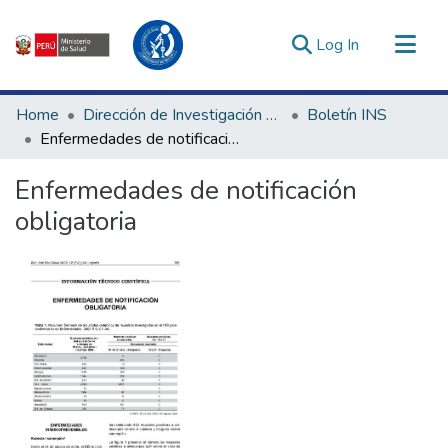
(current)
Log In
Communities & Collections
Home
Dirección de Investigación e Innovación en Salud
Boletín INS
All of DSpace
Enfermedades de notificación obligatoria
Statistics
Enfermedades de notificación
Estadísticas Externas
obligatoria
Enlaces de interés ▾