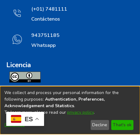
(+01) 7481111
Contáctenos
943751185
Whatsapp
Licencia
Todos los contenidos de repositorio.ins.gob.pe estan
We collect and process your personal information for the
licenciados bajo
following purposes:
Authentication, Preferences,
Acknowledgement and Statistics
.
Creative Commoms License
To learn more, please read our
privacy policy
.
ES
© 2025. Instituto Nacional de Salud - Implementado por
Customize
Decline
That's ok
Bibliolatino.com