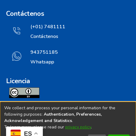
Contáctenos
(+01) 7481111
Contáctenos
943751185
Whatsapp
Licencia
Todos los contenidos de repositorio.ins.gob.pe estan
We collect and process your personal information for the
licenciados bajo
following purposes:
Authentication, Preferences,
Acknowledgement and Statistics
.
Creative Commoms License
To learn more, please read our
privacy policy
.
ES
© 2025. Instituto Nacional de Salud - Implementado por