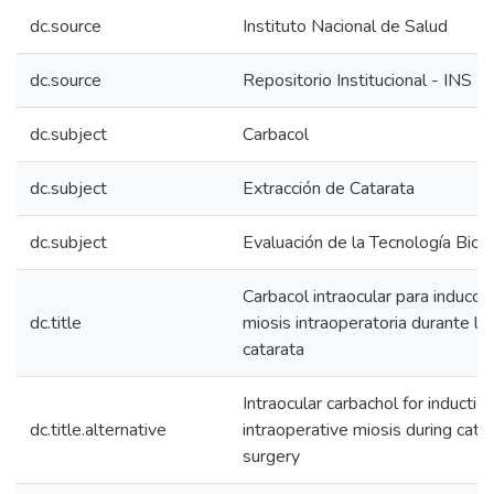
dc.source
Instituto Nacional de Salud
dc.source
Repositorio Institucional - INS
dc.subject
Carbacol
dc.subject
Extracción de Catarata
dc.subject
Evaluación de la Tecnología Bio
Carbacol intraocular para inducci
dc.title
miosis intraoperatoria durante la 
catarata
Intraocular carbachol for induction
dc.title.alternative
intraoperative miosis during cata
surgery