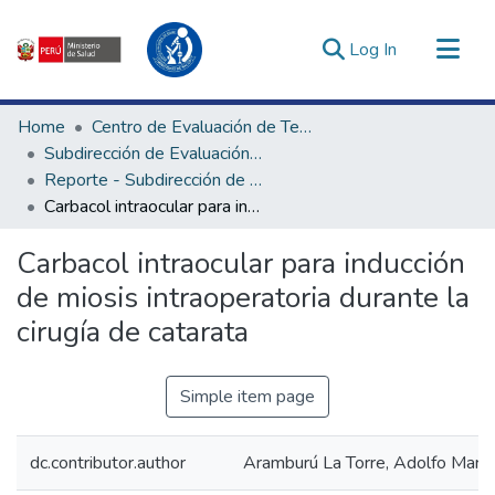
(current)
Log In
Communities & Collections
Home
Centro de Evaluación de Tecnologías en Salud
All of DSpace
Subdirección de Evaluación de Tecnologías Sanitarias
Reporte - Subdirección de Evaluación de Tecnologías Sanitarias
Statistics
Carbacol intraocular para inducción de miosis intraoperatoria durante la cirugía de catarata
Estadísticas Externas
Enlaces de interés ▾
Carbacol intraocular para inducción
de miosis intraoperatoria durante la
cirugía de catarata
Simple item page
dc.contributor.author
Aramburú La Torre, Adolfo Martí