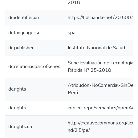
2018
dc.identifier.uri
https://hdl.handle.net/20.500.
dc.language.iso
spa
dc.publisher
Instituto Nacional de Salud
Serie Evaluación de Tecnología Sa
dc.relation.ispartofseries
Rápida;N° 25-2018
Atribución-NoComercial-SinDeri
dc.rights
Perú
dc.rights
info:eu-repo/semantics/openAcc
http://creativecommons.org/lice
dc.rights.uri
nd/2.5/pe/