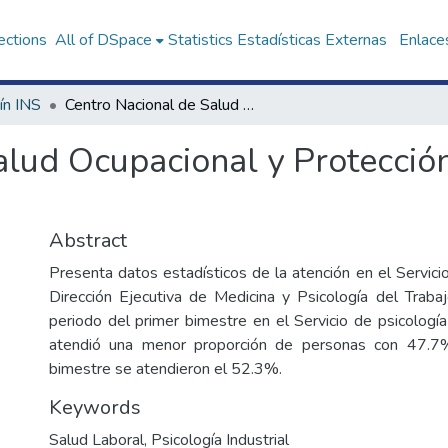
ections
All of DSpace
Statistics
Estadísticas Externas
Enlaces
ín INS
Centro Nacional de Salud Ocupacional y Protección del Ambiente para la Salud (CENSOPAS)
alud Ocupacional y Protecció
)
Abstract
Presenta datos estadísticos de la atención en el Servici
Dirección Ejecutiva de Medicina y Psicología del Trab
periodo del primer bimestre en el Servicio de psicolo
atendió una menor proporción de personas con 47.7
bimestre se atendieron el 52.3%.
Keywords
Salud Laboral
,
Psicología Industrial