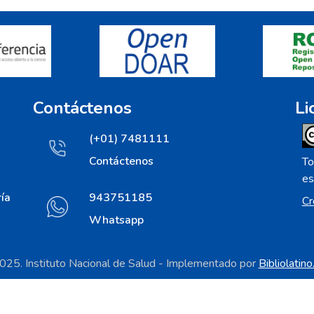
Contáctenos
Li
(+01) 7481111
Contáctenos
To
es
ía
943751185
Cr
Whatsapp
25. Instituto Nacional de Salud - Implementado por
Bibliolatin