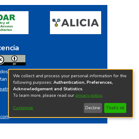
cencia
dos los contenidos de repositorio.ins.gob.pe
We collect and process your personal information for the
tan licenciados bajo
following purposes:
Authentication, Preferences,
eative Commoms License
Acknowledgement and Statistics
.
To learn more, please read our
privacy policy
.
Customize
Decline
That's ok
o.com