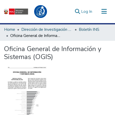
(current)
Log In
Communities & Collections
Home
Dirección de Investigación e Innovación en Salud
Boletín INS
All of DSpace
Oficina General de Información y Sistemas (OGIS)
Statistics
Oficina General de Información y
Estadísticas Externas
Sistemas (OGIS)
Enlaces de interés ▾