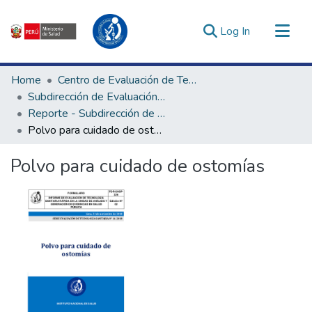
(current)
Log In
Communities & Collections
Home
Centro de Evaluación de Tecnologías en Salud
All of DSpace
Subdirección de Evaluación de Tecnologías Sanitarias
Reporte - Subdirección de Evaluación de Tecnologías Sanitarias
Statistics
Polvo para cuidado de ostomías
Estadísticas Externas
Enlaces de interés ▾
Polvo para cuidado de ostomías