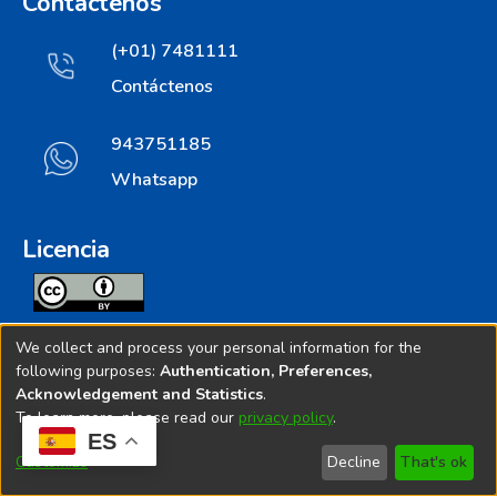
Contáctenos
(+01) 7481111
Contáctenos
943751185
Whatsapp
Licencia
Todos los contenidos de repositorio.ins.gob.pe estan
We collect and process your personal information for the
licenciados bajo
following purposes:
Authentication, Preferences,
Acknowledgement and Statistics
.
Creative Commoms License
To learn more, please read our
privacy policy
.
ES
© 2025. Instituto Nacional de Salud - Implementado por
Customize
Decline
That's ok
Bibliolatino.com