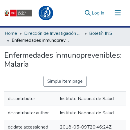
(current)
Log In
Communities & Collections
Home
Dirección de Investigación e Innovación en Salud
Boletín INS
All of DSpace
Enfermedades inmunoprevenibles: Malaria
Statistics
Enfermedades inmunoprevenibles:
Estadísticas Externas
Malaria
Enlaces de interés ▾
Simple item page
dc.contributor
Instituto Nacional de Salud
dc.contributor.author
Instituto Nacional de Salud
dc.date.accessioned
2018-05-09T20:46:24Z