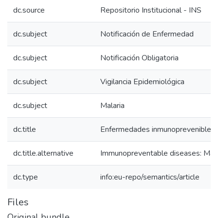
dc.source
Repositorio Institucional - INS
dc.subject
Notificación de Enfermedad
dc.subject
Notificación Obligatoria
dc.subject
Vigilancia Epidemiológica
dc.subject
Malaria
dc.title
Enfermedades inmunoprevenibles: 
dc.title.alternative
Immunopreventable diseases: Mala
dc.type
info:eu-repo/semantics/article
Files
Original bundle