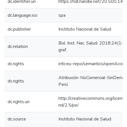
dc.identifier.uri
https://hdl.handle.net/20.500.1
dc.language.iso
spa
dc.publisher
Instituto Nacional de Salud
Bol. Inst. Nac. Salud. 2018;24(1-2
dc.relation
graf.
dc.rights
info:eu-repo/semantics/openAcces
Atribución-NoComercial-SinDeriva
dc.rights
Perú
http://creativecommons.org/licens
dc.rights.uri
nd/2.5/pe/
dc.source
Instituto Nacional de Salud