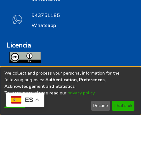
943751185
Whatsapp
Licencia
Todos los contenidos de repositorio.ins.gob.pe estan
We collect and process your personal information for the
licenciados bajo
following purposes:
Authentication, Preferences,
Acknowledgement and Statistics
.
Creative Commoms License
To learn more, please read our
privacy policy
.
ES
© 2025. Instituto Nacional de Salud - Implementado por
Customize
Decline
That's ok
Bibliolatino.com