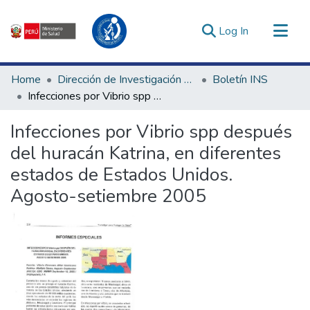
(current)
Log In
Communities & Collections
Home
Dirección de Investigación e Innovación en Salud
Boletín INS
All of DSpace
Infecciones por Vibrio spp después del huracán Katrina, en diferentes estados de Estados Unidos. Agosto-setiembre 2005
Statistics
Infecciones por Vibrio spp después
Estadísticas Externas
del huracán Katrina, en diferentes
Enlaces de interés ▾
estados de Estados Unidos.
Agosto-setiembre 2005